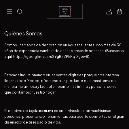
0
Quiénes Somos
Somos una tienda de decoración en Aguascalientes, con más de 30
años de experiencia cambiando casas y creando sonrisas. (Búscanos
aquí:
https://goo.gl/maps/uS9gR3ZPkPq1Xgpw8
).
Estamos incursionando en las ventas digitales porque nos interesa
llegar a todo México, ofreciendo un producto que
transforma de
manera maravillosa y fácil, el ambiente más íntimo y personal con el
que contamos: nuestro hogar.
El objetivo de
tapiz.com.mx
es crear vínculos con muchísimas
personas, presentando herramientas para que te conviertas en el gran
diseñador de tu espacio de vida.