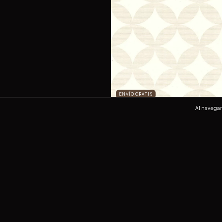
ENVÍO GRATIS
Al navegar 
78801
$1,065.00