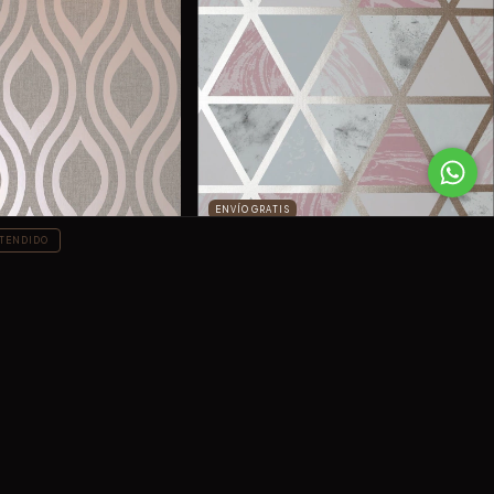
ENVÍO GRATIS
TENDIDO
692205
$749.00