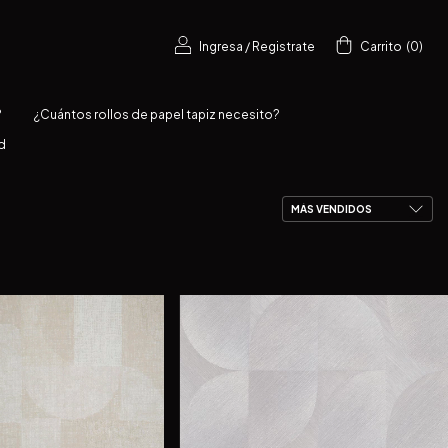
Ingresa
/
Registrate
Carrito
(
0
)
?
¿Cuántos rollos de papel tapiz necesito?
d