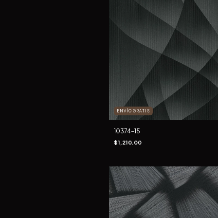
ENVÍO GRATIS
10374-15
$1,210.00