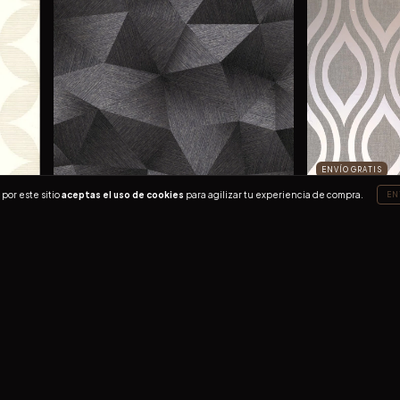
ENVÍO GRATIS
por este sitio
aceptas el uso de cookies
para agilizar tu experiencia de compra.
EN
910201
$749.00
ENVÍO GRATIS
10216-45
$1,099.00