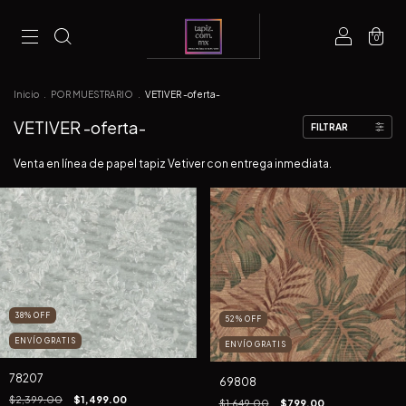
0
Inicio
.
POR MUESTRARIO
.
VETIVER -oferta-
VETIVER -oferta-
FILTRAR
Venta en línea de papel tapiz Vetiver con entrega inmediata.
38
%
OFF
52
%
OFF
ENVÍO GRATIS
ENVÍO GRATIS
78207
69808
$2,399.00
$1,499.00
$1,649.00
$799.00