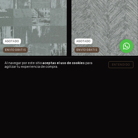
AGOTADO
AGOTADO
ENVÍO GRATIS
ENVÍO GRATIS
33407
33307
Al navegar por este sitio
aceptas el uso de cookies
para
ENTENDIDO
agilizar tu experiencia de compra.
$1,649.00
$799.00
$1,649.00
$799.00
AGOTADO
ENVÍO GRATIS