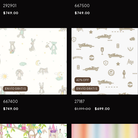
292901
667500
$749.00
$749.00
42
%
OFF
ENVÍO GRATIS
ENVÍO GRATIS
667400
27187
$749.00
$1,199.00
$699.00