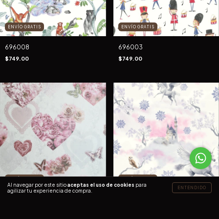
ENVÍO GRATIS
ENVÍO GRATIS
696008
696003
$749.00
$749.00
ENVÍO GRATIS
ENVÍO GRATIS
Al navegar por este sitio
aceptas el uso de cookies
para
ENTENDIDO
agilizar tu experiencia de compra.
692802
667801
$749.00
$749.00