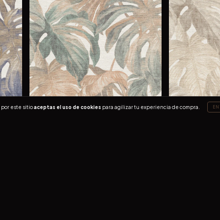
por este sitio
aceptas el uso de cookies
para agilizar tu experiencia de compra.
EN
ENVÍO GRATIS
ENVÍO GRATIS
Nature 10558-11
Nature 10558-
$1,210.00
$1,210.00