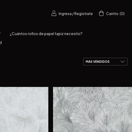
Ingresa
/
Registrate
Carrito
(
0
)
?
¿Cuántos rollos de papel tapiz necesito?
d