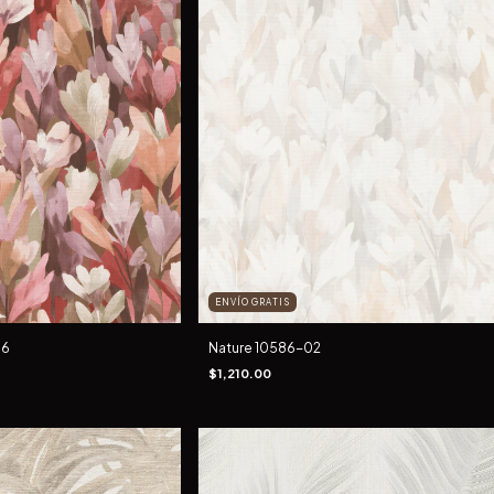
ENVÍO GRATIS
06
Nature 10586-02
$1,210.00