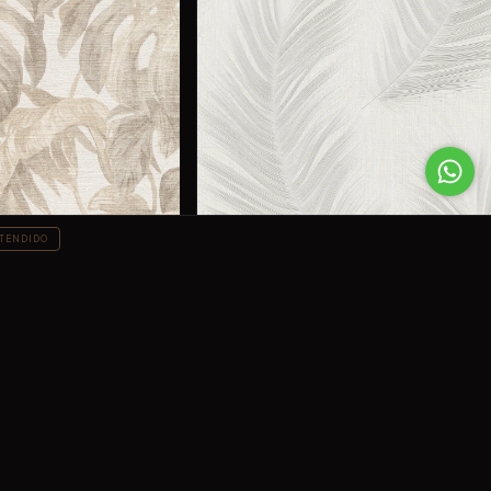
TENDIDO
ENVÍO GRATIS
02
Nature 10516-31
$1,210.00