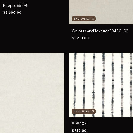
Pepper 65598
$2,600.00
ENVÍO GRATIS
Colours and Textures 10450-02
$1,210.00
ENVÍO GRATIS
909405
$749.00