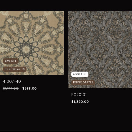
42
%
OFF
ENVÍO GRATIS
AGOTADO
41007-40
ENVÍO GRATIS
$1,199.00
$699.00
FO20101
$1,390.00