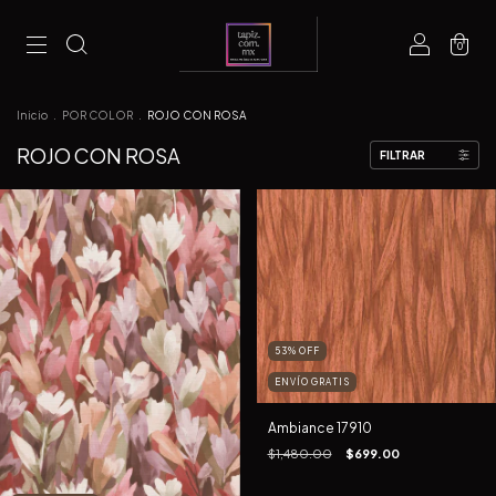
0
Inicio
.
POR COLOR
.
ROJO CON ROSA
ROJO CON ROSA
FILTRAR
53
%
OFF
ENVÍO GRATIS
Ambiance 17910
$1,480.00
$699.00