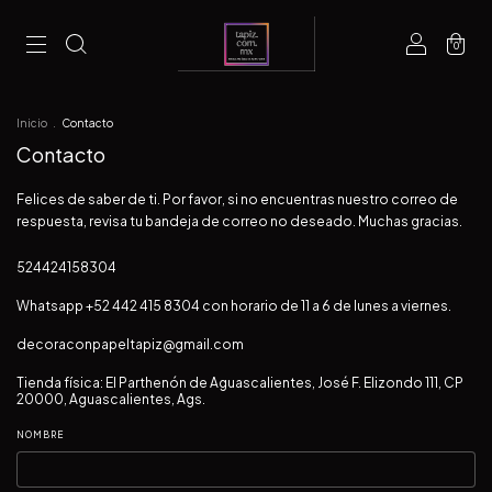
0
Inicio
.
Contacto
Contacto
Felices de saber de ti. Por favor, si no encuentras nuestro correo de
respuesta, revisa tu bandeja de correo no deseado. Muchas gracias.
524424158304
Whatsapp +52 442 415 8304 con horario de 11 a 6 de lunes a viernes.
decoraconpapeltapiz@gmail.com
Tienda física: El Parthenón de Aguascalientes, José F. Elizondo 111, CP
20000, Aguascalientes, Ags.
NOMBRE