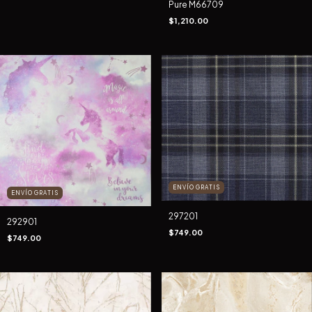
Pure M66709
$1,210.00
ENVÍO GRATIS
ENVÍO GRATIS
297201
292901
$749.00
$749.00