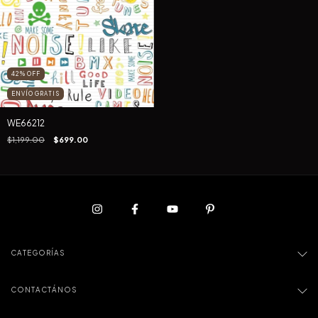
42
%
OFF
ENVÍO GRATIS
WE66212
$1,199.00
$699.00
CATEGORÍAS
CONTACTÁNOS