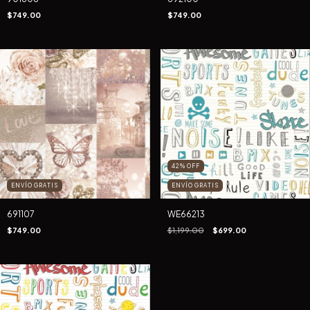
$749.00
$749.00
42
%
OFF
ENVÍO GRATIS
ENVÍO GRATIS
691107
WE66213
$749.00
$1,199.00
$699.00