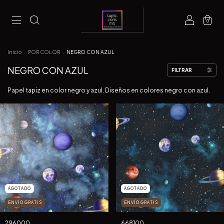
0
Inicio
.
POR COLOR
.
NEGRO CON AZUL
NEGRO CON AZUL
FILTRAR
Papel tapiz en color negro y azul. Diseños en colores negro con azul.
AGOTADO
AGOTADO
ENVÍO GRATIS
ENVÍO GRATIS
296000
668100