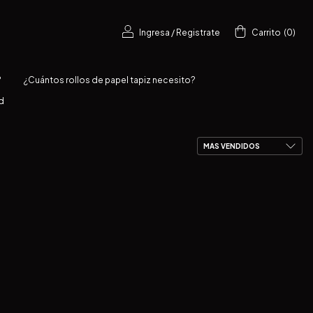
Ingresa
/
Registrate
Carrito
(
0
)
?
¿Cuántos rollos de papel tapiz necesito?
d