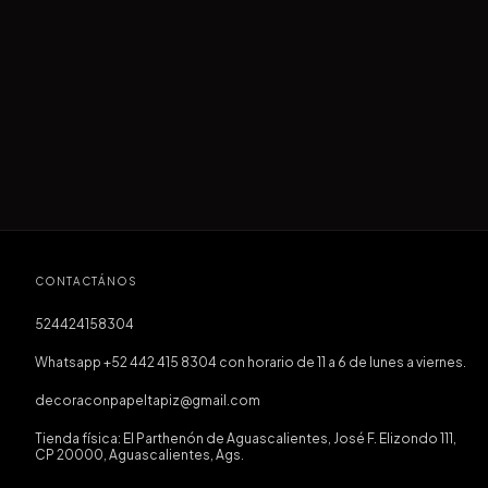
CONTACTÁNOS
524424158304
Whatsapp +52 442 415 8304 con horario de 11 a 6 de lunes a viernes.
decoraconpapeltapiz@gmail.com
Tienda física: El Parthenón de Aguascalientes, José F. Elizondo 111,
CP 20000, Aguascalientes, Ags.