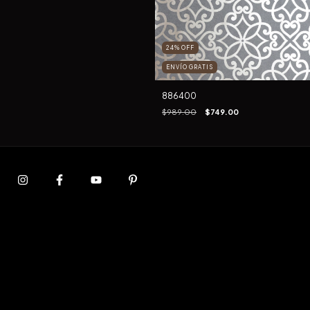
24
%
OFF
ENVÍO GRATIS
886400
$989.00
$749.00